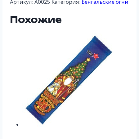
Артикул:
А0025
Категория:
Бенгальские огни
свечи
650
Похожие
мм
4
шт